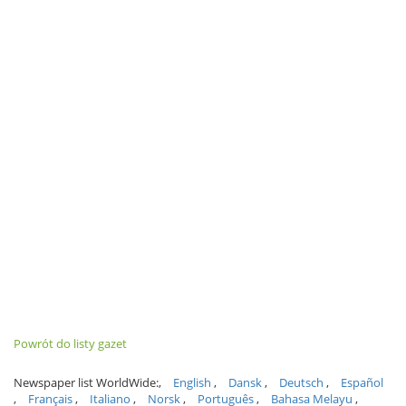
Powrót do listy gazet
Newspaper list WorldWide:
English
Dansk
Deutsch
Español
Français
Italiano
Norsk
Português
Bahasa Melayu