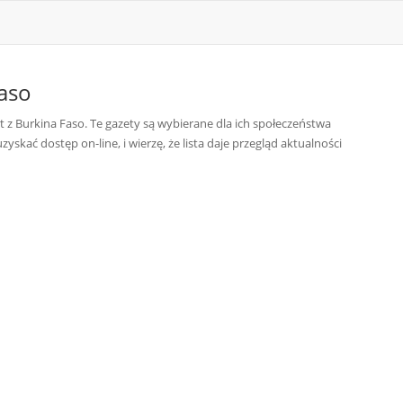
aso
 z Burkina Faso. Te gazety są wybierane dla ich społeczeństwa
zyskać dostęp on-line, i wierzę, że lista daje przegląd aktualności