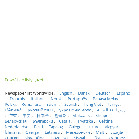
Powrót do listy gazet
Newspaper list WorldWide:
English
Dansk
Deutsch
Español
Français
Italiano
Norsk
Português
Bahasa Melayu
Polski
Romanesc
Suomi
Svensk
Tiếng Việt
Türkçe
Ελληνικά
русский язык
українська мова
اللغة العربية
اردو
हिन्दी
中文
日本語
한국어
Afrikaans
Shqipe
Беларуская
Български
Català
Hrvatska
Čeština
Nederlandse
Eesti
Tagalog
Galego
עברית
Magyar
Íslenska
Gaeilge
Latviešu
Македонски
Malti
فارسی
Српски
Slovenčina
Slovenski
Kiswahili
ไทย
Cymraeg