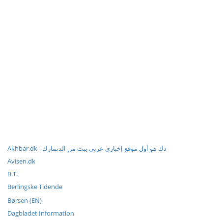
Akhbar.dk - دك هو أول موقع إخباري عربي يبث من الدنمارك
Avisen.dk
B.T.
Berlingske Tidende
Børsen (EN)
Dagbladet Information