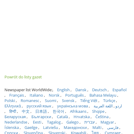
Powrót do listy gazet
Newspaper list WorldWide:
English
Dansk
Deutsch
Español
Français
Italiano
Norsk
Português
Bahasa Melayu
Polski
Romanesc
Suomi
Svensk
Tiếng Việt
Türkçe
Ελληνικά
русский язык
українська мова
اللغة العربية
اردو
हिन्दी
中文
日本語
한국어
Afrikaans
Shqipe
Беларуская
Български
Català
Hrvatska
Čeština
Nederlandse
Eesti
Tagalog
Galego
עברית
Magyar
Íslenska
Gaeilge
Latviešu
Македонски
Malti
فارسی
Српски
Slovenčina
Slovenski
Kiswahili
ไทย
Cymraeg