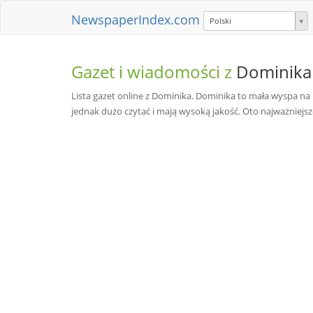
NewspaperIndex.com
Polski
Gazet i wiadomości z
Dominika
Lista gazet online z Dominika. Dominika to mała wyspa na
jednak dużo czytać i mają wysoką jakość. Oto najważniejs