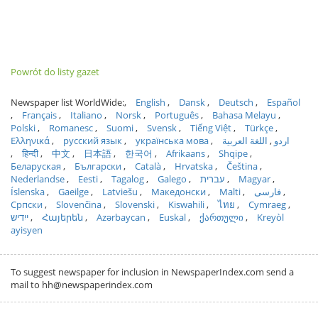
Powrót do listy gazet
Newspaper list WorldWide:
English
Dansk
Deutsch
Español
Français
Italiano
Norsk
Português
Bahasa Melayu
Polski
Romanesc
Suomi
Svensk
Tiếng Việt
Türkçe
Ελληνικά
русский язык
українська мова
اللغة العربية
اردو
हिन्दी
中文
日本語
한국어
Afrikaans
Shqipe
Беларуская
Български
Català
Hrvatska
Čeština
Nederlandse
Eesti
Tagalog
Galego
עברית
Magyar
Íslenska
Gaeilge
Latviešu
Македонски
Malti
فارسی
Српски
Slovenčina
Slovenski
Kiswahili
ไทย
Cymraeg
ייִדיש
Հայերեն
Azərbaycan
Euskal
ქართული
Kreyòl
ayisyen
To suggest newspaper for inclusion in NewspaperIndex.com send a
mail to hh@newspaperindex.com