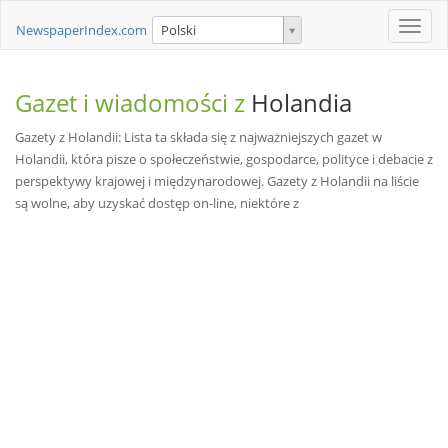
Toggle
NewspaperIndex.com
Polski
naviga
Gazet i wiadomości z
Holandia
Gazety z Holandii: Lista ta składa się z najważniejszych gazet w
Holandii, która pisze o społeczeństwie, gospodarce, polityce i debacie z
perspektywy krajowej i międzynarodowej. Gazety z Holandii na liście
są wolne, aby uzyskać dostęp on-line, niektóre z