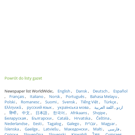
Powrót do listy gazet
Newspaper list WorldWide:
English
Dansk
Deutsch
Español
Français
Italiano
Norsk
Português
Bahasa Melayu
Polski
Romanesc
Suomi
Svensk
Tiếng Việt
Türkçe
Ελληνικά
русский язык
українська мова
اللغة العربية
اردو
हिन्दी
中文
日本語
한국어
Afrikaans
Shqipe
Беларуская
Български
Català
Hrvatska
Čeština
Nederlandse
Eesti
Tagalog
Galego
עברית
Magyar
Íslenska
Gaeilge
Latviešu
Македонски
Malti
فارسی
Српски
Slovenčina
Slovenski
Kiswahili
ไทย
Cymraeg