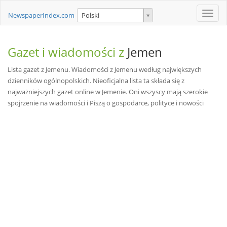
Toggle
NewspaperIndex.com
Polski
naviga
Gazet i wiadomości z
Jemen
Lista gazet z Jemenu. Wiadomości z Jemenu według największych
dzienników ogólnopolskich. Nieoficjalna lista ta składa się z
najważniejszych gazet online w Jemenie. Oni wszyscy mają szerokie
spojrzenie na wiadomości i Piszą o gospodarce, polityce i nowości