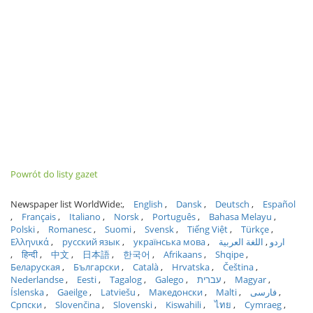
Powrót do listy gazet
Newspaper list WorldWide:
English
Dansk
Deutsch
Español
Français
Italiano
Norsk
Português
Bahasa Melayu
Polski
Romanesc
Suomi
Svensk
Tiếng Việt
Türkçe
Ελληνικά
русский язык
українська мова
اللغة العربية
اردو
हिन्दी
中文
日本語
한국어
Afrikaans
Shqipe
Беларуская
Български
Català
Hrvatska
Čeština
Nederlandse
Eesti
Tagalog
Galego
עברית
Magyar
Íslenska
Gaeilge
Latviešu
Македонски
Malti
فارسی
Српски
Slovenčina
Slovenski
Kiswahili
ไทย
Cymraeg