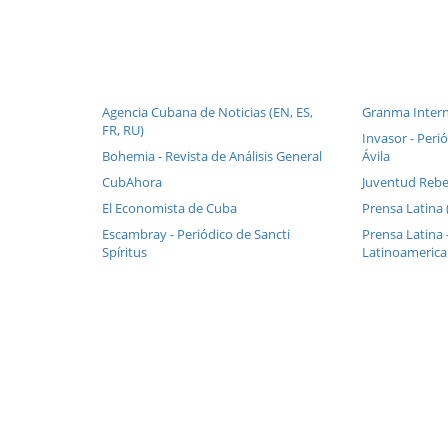
Agencia Cubana de Noticias (EN, ES,
Granma Intern
FR, RU)
Invasor - Perió
Bohemia - Revista de Análisis General
Ávila
CubAhora
Juventud Rebe
El Economista de Cuba
Prensa Latina 
Escambray - Periódico de Sancti
Prensa Latina 
Spíritus
Latinoameric