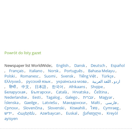
Powrót do listy gazet
Newspaper list WorldWide:
English
Dansk
Deutsch
Español
Français
Italiano
Norsk
Português
Bahasa Melayu
Polski
Romanesc
Suomi
Svensk
Tiếng Việt
Türkçe
Ελληνικά
русский язык
українська мова
اللغة العربية
اردو
हिन्दी
中文
日本語
한국어
Afrikaans
Shqipe
Беларуская
Български
Català
Hrvatska
Čeština
Nederlandse
Eesti
Tagalog
Galego
עברית
Magyar
Íslenska
Gaeilge
Latviešu
Македонски
Malti
فارسی
Српски
Slovenčina
Slovenski
Kiswahili
ไทย
Cymraeg
ייִדיש
Հայերեն
Azərbaycan
Euskal
ქართული
Kreyòl
ayisyen