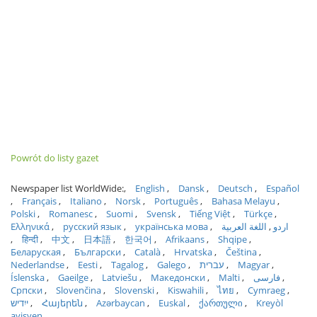
Powrót do listy gazet
Newspaper list WorldWide:
English
Dansk
Deutsch
Español
Français
Italiano
Norsk
Português
Bahasa Melayu
Polski
Romanesc
Suomi
Svensk
Tiếng Việt
Türkçe
Ελληνικά
русский язык
українська мова
اللغة العربية
اردو
हिन्दी
中文
日本語
한국어
Afrikaans
Shqipe
Беларуская
Български
Català
Hrvatska
Čeština
Nederlandse
Eesti
Tagalog
Galego
עברית
Magyar
Íslenska
Gaeilge
Latviešu
Македонски
Malti
فارسی
Српски
Slovenčina
Slovenski
Kiswahili
ไทย
Cymraeg
ייִדיש
Հայերեն
Azərbaycan
Euskal
ქართული
Kreyòl
ayisyen