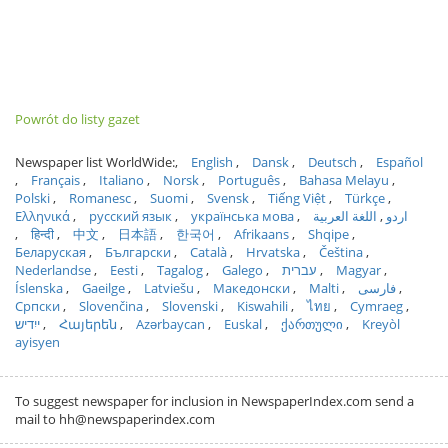
Powrót do listy gazet
Newspaper list WorldWide:
English
Dansk
Deutsch
Español
Français
Italiano
Norsk
Português
Bahasa Melayu
Polski
Romanesc
Suomi
Svensk
Tiếng Việt
Türkçe
Ελληνικά
русский язык
українська мова
اللغة العربية
اردو
हिन्दी
中文
日本語
한국어
Afrikaans
Shqipe
Беларуская
Български
Català
Hrvatska
Čeština
Nederlandse
Eesti
Tagalog
Galego
עברית
Magyar
Íslenska
Gaeilge
Latviešu
Македонски
Malti
فارسی
Српски
Slovenčina
Slovenski
Kiswahili
ไทย
Cymraeg
ייִדיש
Հայերեն
Azərbaycan
Euskal
ქართული
Kreyòl
ayisyen
To suggest newspaper for inclusion in NewspaperIndex.com send a
mail to hh@newspaperindex.com