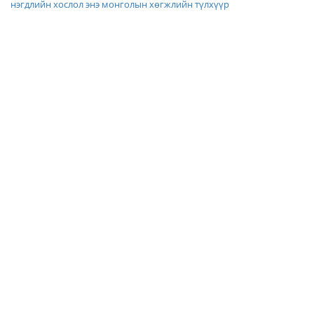
нэгдлийн хослол энэ монголын хөгжлийн түлхүүр