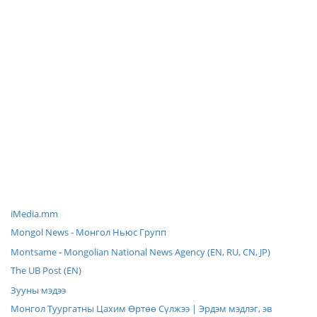
iMedia.mm
Mongol News - Монгол Ньюс Групп
Montsame - Mongolian National News Agency (EN, RU, CN, JP)
The UB Post (EN)
Зууны мэдээ
Монгол Туургатны Цахим Өртөө Сүлжээ | Эрдэм мэдлэг, эв