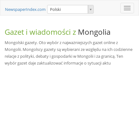
Toggle
NewspaperIndex.com
Polski
naviga
Gazet i wiadomości z
Mongolia
Mongolski gazety. Oto wybór z najważniejszych gazet online z
Mongolii. Mongolscy gazety są wybierani ze względu na ich codzienne
relacje z polityki, debaty i gospodarki w Mongolii i za granicą. Ten
wybór gazet daje zaktualizować informacje o sytuacji aktu