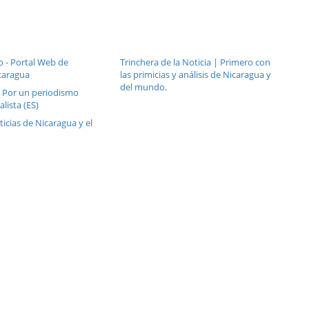
o - Portal Web de
Trinchera de la Noticia | Primero con
caragua
las primicias y análisis de Nicaragua y
del mundo.
: Por un periodismo
alista (ES)
ticias de Nicaragua y el