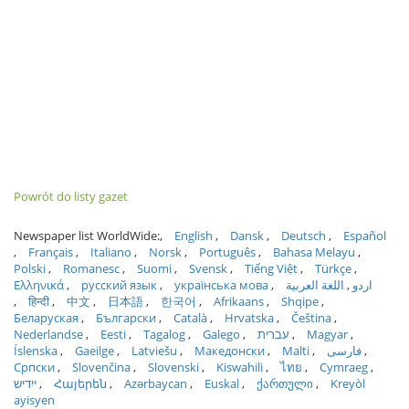
Powrót do listy gazet
Newspaper list WorldWide:
English
Dansk
Deutsch
Español
Français
Italiano
Norsk
Português
Bahasa Melayu
Polski
Romanesc
Suomi
Svensk
Tiếng Việt
Türkçe
Ελληνικά
русский язык
українська мова
اللغة العربية
اردو
हिन्दी
中文
日本語
한국어
Afrikaans
Shqipe
Беларуская
Български
Català
Hrvatska
Čeština
Nederlandse
Eesti
Tagalog
Galego
עברית
Magyar
Íslenska
Gaeilge
Latviešu
Македонски
Malti
فارسی
Српски
Slovenčina
Slovenski
Kiswahili
ไทย
Cymraeg
ייִדיש
Հայերեն
Azərbaycan
Euskal
ქართული
Kreyòl
ayisyen