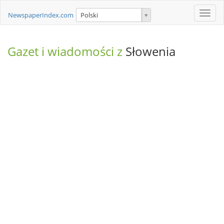
Toggle
NewspaperIndex.com
Polski
naviga
Gazet i wiadomości z
Słowenia