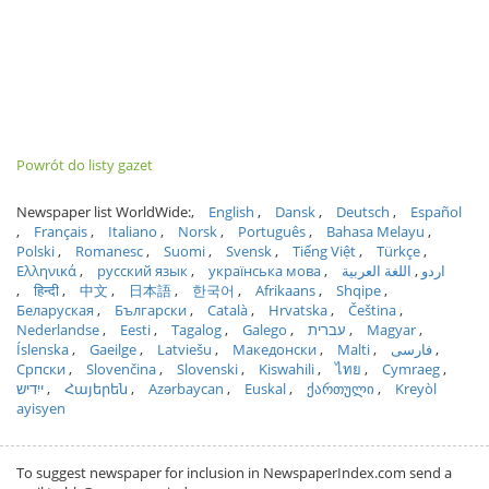
Powrót do listy gazet
Newspaper list WorldWide:
English
Dansk
Deutsch
Español
Français
Italiano
Norsk
Português
Bahasa Melayu
Polski
Romanesc
Suomi
Svensk
Tiếng Việt
Türkçe
Ελληνικά
русский язык
українська мова
اللغة العربية
اردو
हिन्दी
中文
日本語
한국어
Afrikaans
Shqipe
Беларуская
Български
Català
Hrvatska
Čeština
Nederlandse
Eesti
Tagalog
Galego
עברית
Magyar
Íslenska
Gaeilge
Latviešu
Македонски
Malti
فارسی
Српски
Slovenčina
Slovenski
Kiswahili
ไทย
Cymraeg
ייִדיש
Հայերեն
Azərbaycan
Euskal
ქართული
Kreyòl
ayisyen
To suggest newspaper for inclusion in NewspaperIndex.com send a