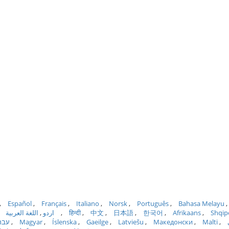
Español
Français
Italiano
Norsk
Português
Bahasa Melayu
اللغة العربية
اردو
हिन्दी
中文
日本語
한국어
Afrikaans
Shqip
עבר
Magyar
Íslenska
Gaeilge
Latviešu
Македонски
Malti