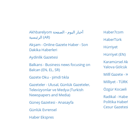
Akhbarelyom أخبار اليوم - الصفحة
Haber7com
الرئيسية (AR)
HaberTürk
Akşam - Online Gazete Haber - Son
Hürriyet
Dakika Haberleri
Hürriyet (EN)
Aydinlik Gazetesi
Karamürsel Akt
Balkans - Business news focusing on
Yalova Gölcük 
Balcan (EN, EL, SR)
Millî Gazete - 
Gazete Oku - şimdi tıkla
Milliyet - TÜR
Gazeteler - Ulusal, Günlük Gazeteler,
Özgür Kocaeli
Televizyonlar ve Medya (Turkish
Newspapers and Media)
Radikal - Hab
Politika Haberl
Güneş Gazetesi - Anasayfa
Cesur Gazetesi
Günlük Evrensel
Haber Ekspres