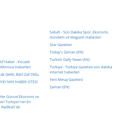
Sabah - Son Dakika Spor, Ekonomi,
Gündem ve Magazin Haberleri
Star Gazetesi
Today's Zaman (EN)
Turkish Daily News (EN)
if Haber - Kocaeli
Altınova Haberleri
Türkiye - Türkiye Gazetesi son dakika
internet haberleri
Hak Geldi, Batıl Zail Oldu
Yeni Mesaj Gazetesi
KİYE\'NİN HABER SİTESİ
Zaman (EN)
erler Güncel Ekonomi ve
eri Türkiye\'nin En
 Radikal\'de