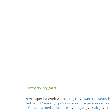
Powrót do listy gazet
Newspaper list WorldWide:
English
Dansk
Deutsch
Türkçe
Ελληνικά
русский язык
українська мова
Čeština
Nederlandse
Eesti
Tagalog
Galego
ית