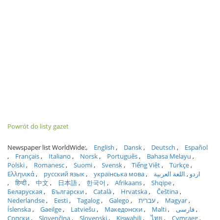
Powrót do listy gazet
Newspaper list WorldWide:
English
Dansk
Deutsch
Español
Français
Italiano
Norsk
Português
Bahasa Melayu
Polski
Romanesc
Suomi
Svensk
Tiếng Việt
Türkçe
Ελληνικά
русский язык
українська мова
اللغة العربية
اردو
हिन्दी
中文
日本語
한국어
Afrikaans
Shqipe
Беларуская
Български
Català
Hrvatska
Čeština
Nederlandse
Eesti
Tagalog
Galego
עברית
Magyar
Íslenska
Gaeilge
Latviešu
Македонски
Malti
فارسی
Српски
Slovenčina
Slovenski
Kiswahili
ไทย
Cymraeg