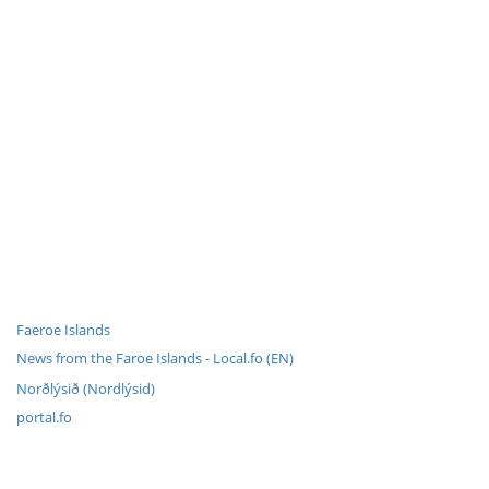
Faeroe Islands
News from the Faroe Islands - Local.fo (EN)
Norðlýsið (Nordlýsid)
portal.fo