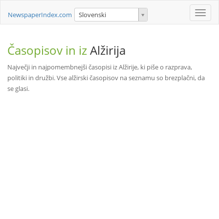
Toggle
NewspaperIndex.com
Slovenski
naviga
Časopisov in iz
Alžirija
Največji in najpomembnejši časopisi iz Alžirije, ki piše o razprava,
politiki in družbi. Vse alžirski časopisov na seznamu so brezplačni, da
se glasi.