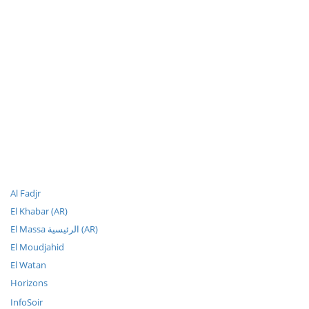
Al Fadjr
El Khabar (AR)
El Massa الرئيسية (AR)
El Moudjahid
El Watan
Horizons
InfoSoir