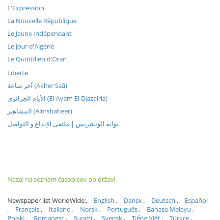
L'Expression
La Nouvelle République
Le Jeune Indépendant
Le jour d'Algérie
Le Quotidien d'Oran
Liberte
آخر ساعة (Akher Saâ)
الأيام الجزائري (El-Ayem El-Djazairia)
المشاهير (Almshaheer)
بوابة الونشريس | ملتقى الإبداع و التواصل
Nazaj na seznam časopisov po državi
Newspaper list WorldWide:
English
Dansk
Deutsch
Español
Français
Italiano
Norsk
Português
Bahasa Melayu
Polski
Romanesc
Suomi
Svensk
Tiếng Việt
Türkçe