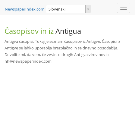
Toggle
NewspaperIndex.com
Slovenski
naviga
Časopisov in iz
Antigua
Antigva časopisi. Tukaj je seznam časopisov iz Antigve. Časopisi iz
Antigve se lahko uporablja brezplačno in se dnevno posodablja.
Dovolite mi, da vem, če veste, o drugih Antigva virov novic:
hh@newspaperindex.com