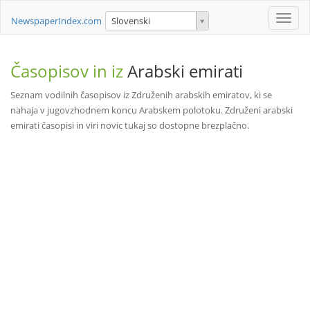
Toggle
NewspaperIndex.com
Slovenski
naviga
Časopisov in iz
Arabski emirati
Seznam vodilnih časopisov iz Združenih arabskih emiratov, ki se
nahaja v jugovzhodnem koncu Arabskem polotoku. Združeni arabski
emirati časopisi in viri novic tukaj so dostopne brezplačno.