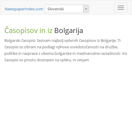
Toggle
NewspaperIndex.com
Slovenski
naviga
Časopisov in iz
Bolgarija
Bolgarski časopisi: Seznam najbolj vplivnih časopisov iz Bolgarije. Ti
časopisi so izbrani na podlagi njihove osredotočenosti na družbe,
politike in razprave z obema bolgarske in mednarodne razsežnosti. Vsi
časopisi so prosto dostopen na spletu, in verjam