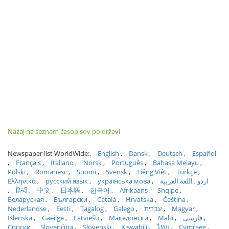
Nazaj na seznam časopisov po državi
Newspaper list WorldWide:
English
Dansk
Deutsch
Español
Français
Italiano
Norsk
Português
Bahasa Melayu
Polski
Romanesc
Suomi
Svensk
Tiếng Việt
Türkçe
Ελληνικά
русский язык
українська мова
اللغة العربية
اردو
हिन्दी
中文
日本語
한국어
Afrikaans
Shqipe
Беларуская
Български
Català
Hrvatska
Čeština
Nederlandse
Eesti
Tagalog
Galego
עברית
Magyar
Íslenska
Gaeilge
Latviešu
Македонски
Malti
فارسی
Српски
Slovenčina
Slovenski
Kiswahili
ไทย
Cymraeg