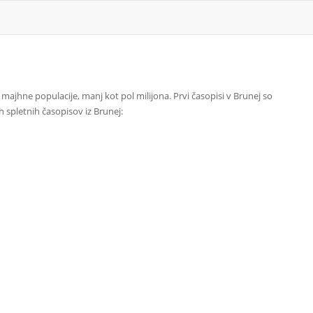
e majhne populacije, manj kot pol milijona. Prvi časopisi v Brunej so
h spletnih časopisov iz Brunej: