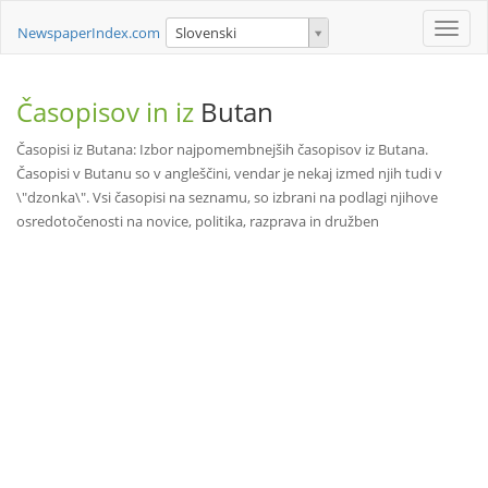
Toggle
NewspaperIndex.com
Slovenski
naviga
Časopisov in iz
Butan
Časopisi iz Butana: Izbor najpomembnejših časopisov iz Butana.
Časopisi v Butanu so v angleščini, vendar je nekaj izmed njih tudi v
\"dzonka\". Vsi časopisi na seznamu, so izbrani na podlagi njihove
osredotočenosti na novice, politika, razprava in družben