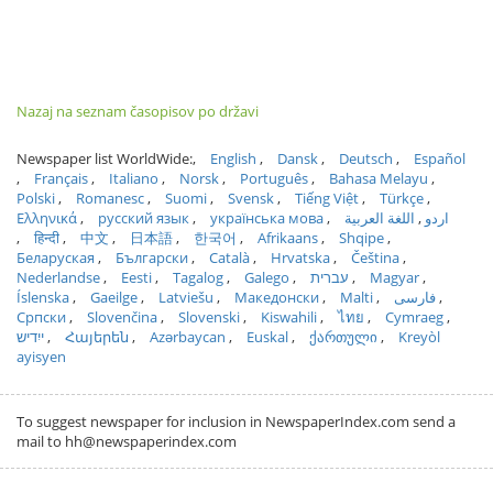
Nazaj na seznam časopisov po državi
Newspaper list WorldWide:
English
Dansk
Deutsch
Español
Français
Italiano
Norsk
Português
Bahasa Melayu
Polski
Romanesc
Suomi
Svensk
Tiếng Việt
Türkçe
Ελληνικά
русский язык
українська мова
اللغة العربية
اردو
हिन्दी
中文
日本語
한국어
Afrikaans
Shqipe
Беларуская
Български
Català
Hrvatska
Čeština
Nederlandse
Eesti
Tagalog
Galego
עברית
Magyar
Íslenska
Gaeilge
Latviešu
Македонски
Malti
فارسی
Српски
Slovenčina
Slovenski
Kiswahili
ไทย
Cymraeg
ייִדיש
Հայերեն
Azərbaycan
Euskal
ქართული
Kreyòl
ayisyen
To suggest newspaper for inclusion in NewspaperIndex.com send a
mail to hh@newspaperindex.com