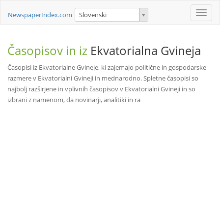
Toggle
NewspaperIndex.com
Slovenski
naviga
Časopisov in iz
Ekvatorialna Gvineja
Časopisi iz Ekvatorialne Gvineje, ki zajemajo politične in gospodarske
razmere v Ekvatorialni Gvineji in mednarodno. Spletne časopisi so
najbolj razširjene in vplivnih časopisov v Ekvatorialni Gvineji in so
izbrani z namenom, da novinarji, analitiki in ra