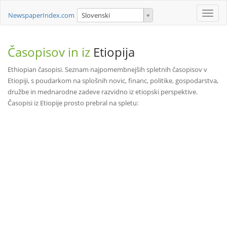
Toggle
NewspaperIndex.com
Slovenski
naviga
Časopisov in iz
Etiopija
Ethiopian časopisi. Seznam najpomembnejših spletnih časopisov v
Etiopiji, s poudarkom na splošnih novic, financ, politike, gospodarstva,
družbe in mednarodne zadeve razvidno iz etiopski perspektive.
Časopisi iz Etiopije prosto prebral na spletu: