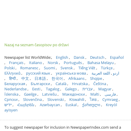
Nazaj na seznam časopisov po državi
Newspaper list WorldWide:
English
Dansk
Deutsch
Español
Français
Italiano
Norsk
Português
Bahasa Melayu
Polski
Romanesc
Suomi
Svensk
Tiếng Việt
Türkçe
Ελληνικά
русский язык
українська мова
اللغة العربية
اردو
हिन्दी
中文
日本語
한국어
Afrikaans
Shqipe
Беларуская
Български
Català
Hrvatska
Čeština
Nederlandse
Eesti
Tagalog
Galego
עברית
Magyar
Íslenska
Gaeilge
Latviešu
Македонски
Malti
فارسی
Српски
Slovenčina
Slovenski
Kiswahili
ไทย
Cymraeg
ייִדיש
Հայերեն
Azərbaycan
Euskal
ქართული
Kreyòl
ayisyen
To suggest newspaper for inclusion in NewspaperIndex.com send a