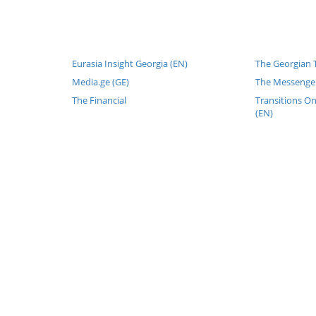
Eurasia Insight Georgia (EN)
The Georgian T
Media.ge (GE)
The Messenger
The Financial
Transitions On
(EN)