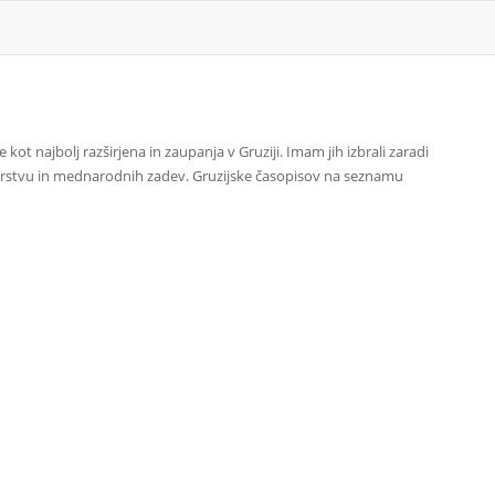
ne kot najbolj razširjena in zaupanja v Gruziji. Imam jih izbrali zaradi
podarstvu in mednarodnih zadev. Gruzijske časopisov na seznamu