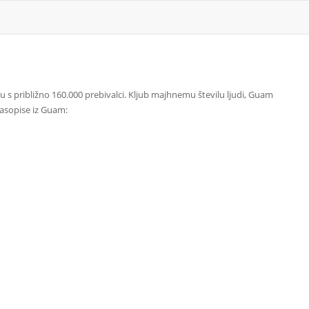
s približno 160.000 prebivalci. Kljub majhnemu številu ljudi, Guam
časopise iz Guam: