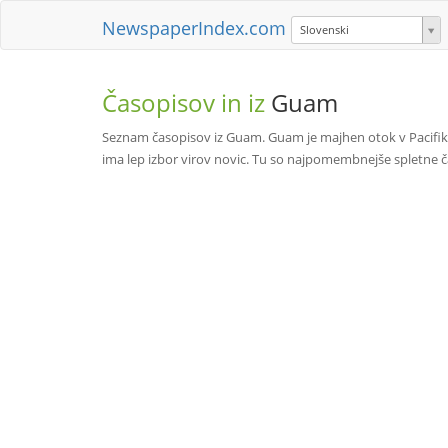
NewspaperIndex.com
Slovenski
Časopisov in iz
Guam
Seznam časopisov iz Guam. Guam je majhen otok v Pacifiku 
ima lep izbor virov novic. Tu so najpomembnejše spletne 