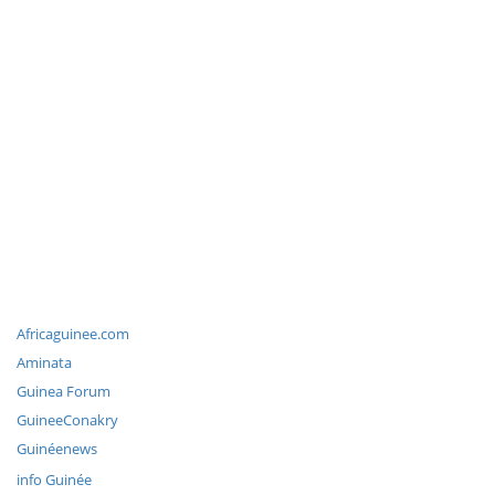
Africaguinee.com
Aminata
Guinea Forum
GuineeConakry
Guinéenews
info Guinée