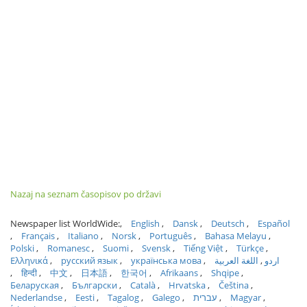
Nazaj na seznam časopisov po državi
Newspaper list WorldWide:
English
Dansk
Deutsch
Español
Français
Italiano
Norsk
Português
Bahasa Melayu
Polski
Romanesc
Suomi
Svensk
Tiếng Việt
Türkçe
Ελληνικά
русский язык
українська мова
اللغة العربية
اردو
हिन्दी
中文
日本語
한국어
Afrikaans
Shqipe
Беларуская
Български
Català
Hrvatska
Čeština
Nederlandse
Eesti
Tagalog
Galego
עברית
Magyar