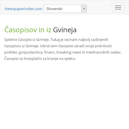
Toggle
NewspaperIndex.com
Slovenski
naviga
Časopisov in iz
Gvineja
Spletne časopisi iz Gvineje. Tukaj je seznam najbolj razširjenih
časopisov iz Gvineje. Izbral sem časopise zaradi svoje pokritosti
politike, gospodarstva, financ, breaking news in mednarodnih zadev.
Časopisi so brezplačni za branje na spletu: