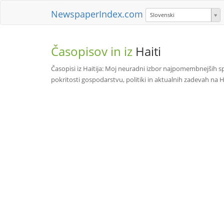
NewspaperIndex.com
Slovenski
Časopisov in iz
Haiti
Časopisi iz Haitija: Moj neuradni izbor najpomembnejših spl
pokritosti gospodarstvu, politiki in aktualnih zadevah na H