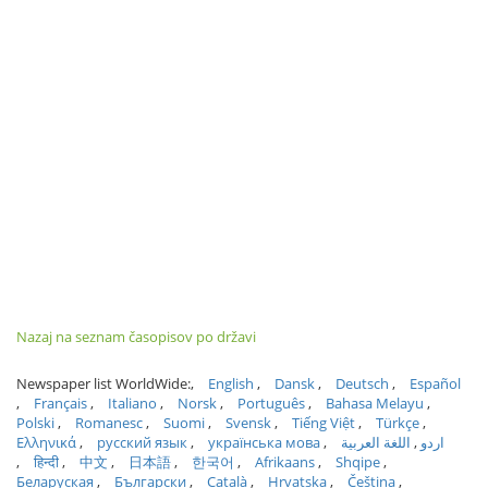
Nazaj na seznam časopisov po državi
Newspaper list WorldWide:
English
Dansk
Deutsch
Español
Français
Italiano
Norsk
Português
Bahasa Melayu
Polski
Romanesc
Suomi
Svensk
Tiếng Việt
Türkçe
Ελληνικά
русский язык
українська мова
اللغة العربية
اردو
हिन्दी
中文
日本語
한국어
Afrikaans
Shqipe
Беларуская
Български
Català
Hrvatska
Čeština