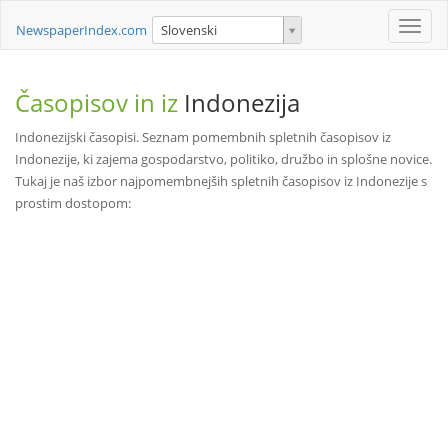
Toggle
NewspaperIndex.com
Slovenski
naviga
Časopisov in iz
Indonezija
Indonezijski časopisi. Seznam pomembnih spletnih časopisov iz
Indonezije, ki zajema gospodarstvo, politiko, družbo in splošne novice.
Tukaj je naš izbor najpomembnejših spletnih časopisov iz Indonezije s
prostim dostopom: