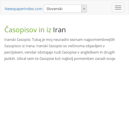
Toggle
NewspaperIndex.com
Slovenski
naviga
Časopisov in iz
Iran
Iranski časopisi. Tukaj je moj neuradni seznam najpomembnejših
časopisov iz Irana. Iranski časopisi so večinoma objavljeni v
perzijskem, vendar obstajajo tudi časopise v angleškem in drugih
jezikih. Izbral sem te časopise kot najbolj pomemben zaradi svoje