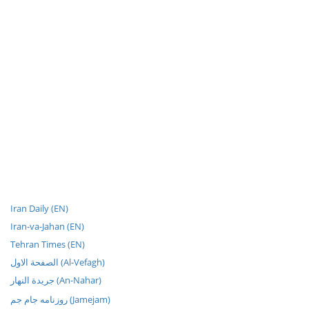
Iran Daily (EN)
Iran-va-Jahan (EN)
Tehran Times (EN)
الصفحة الاول (Al-Vefagh)
جريدة النهار (An-Nahar)
روزنامه جام جم (Jamejam)