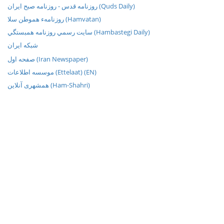
روزنامه قدس - روزنامه صبح ایران (Quds Daily)
روزنامهء هموطن سلا (Hamvatan)
سايت رسمي روزنامه همبستگي (Hambastegi Daily)
شبکه ايران
صفحه اول (Iran Newspaper)
موسسه اطلاعات (Ettelaat) (EN)
همشهری آنلاین (Ham-Shahri)