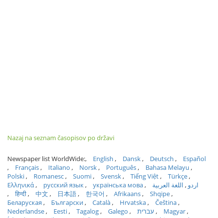
Nazaj na seznam časopisov po državi
Newspaper list WorldWide:
English
Dansk
Deutsch
Español
Français
Italiano
Norsk
Português
Bahasa Melayu
Polski
Romanesc
Suomi
Svensk
Tiếng Việt
Türkçe
Ελληνικά
русский язык
українська мова
اللغة العربية
اردو
हिन्दी
中文
日本語
한국어
Afrikaans
Shqipe
Беларуская
Български
Català
Hrvatska
Čeština
Nederlandse
Eesti
Tagalog
Galego
עברית
Magyar