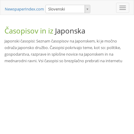
Toggle
NewspaperIndex.com
Slovenski
naviga
Časopisov in iz
Japonska
Japonski časopisi: Seznam časopisov na Japonskem, ki je močno
odraža japonsko družbo. Časopisi pokrivajo teme, kot so: politike,
gospodarstva, razprave in splošne novice na Japonskem in na
mednarodni ravni. Vsi časopisi so brezplačno prebrati na internetu