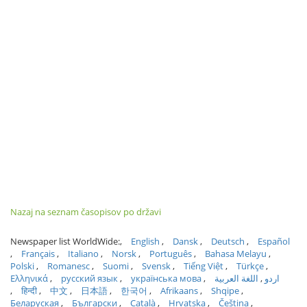
Nazaj na seznam časopisov po državi
Newspaper list WorldWide:
English
Dansk
Deutsch
Español
Français
Italiano
Norsk
Português
Bahasa Melayu
Polski
Romanesc
Suomi
Svensk
Tiếng Việt
Türkçe
Ελληνικά
русский язык
українська мова
اللغة العربية
اردو
हिन्दी
中文
日本語
한국어
Afrikaans
Shqipe
Беларуская
Български
Català
Hrvatska
Čeština