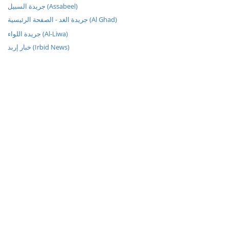
جريدة السبيل (Assabeel)
جريدة الغد - الصفحة الرئيسية (Al Ghad)
جريدة اللواء (Al-Liwa)
خبار إربد (Irbid News)