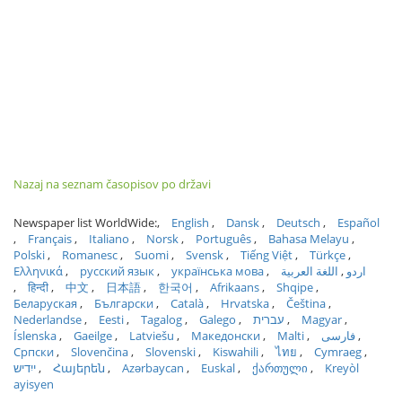
Nazaj na seznam časopisov po državi
Newspaper list WorldWide:
English
Dansk
Deutsch
Español
Français
Italiano
Norsk
Português
Bahasa Melayu
Polski
Romanesc
Suomi
Svensk
Tiếng Việt
Türkçe
Ελληνικά
русский язык
українська мова
اللغة العربية
اردو
हिन्दी
中文
日本語
한국어
Afrikaans
Shqipe
Беларуская
Български
Català
Hrvatska
Čeština
Nederlandse
Eesti
Tagalog
Galego
עברית
Magyar
Íslenska
Gaeilge
Latviešu
Македонски
Malti
فارسی
Српски
Slovenčina
Slovenski
Kiswahili
ไทย
Cymraeg
ייִדיש
Հայերեն
Azərbaycan
Euskal
ქართული
Kreyòl
ayisyen