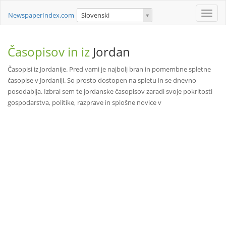
Toggle
NewspaperIndex.com
Slovenski
naviga
Časopisov in iz
Jordan
Časopisi iz Jordanije. Pred vami je najbolj bran in pomembne spletne
časopise v Jordaniji. So prosto dostopen na spletu in se dnevno
posodablja. Izbral sem te jordanske časopisov zaradi svoje pokritosti
gospodarstva, politike, razprave in splošne novice v