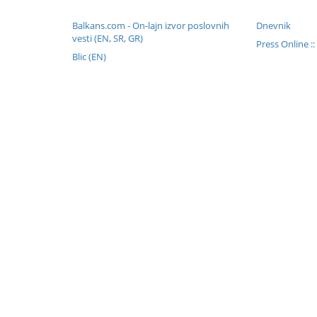
Balkans.com - On-lajn izvor poslovnih
Dnevnik
vesti (EN, SR, GR)
Press Online :
Blic (EN)