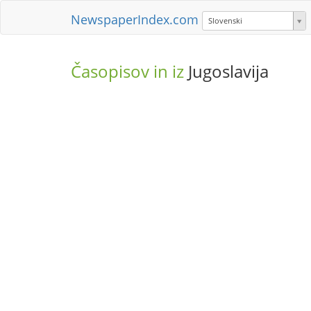
NewspaperIndex.com
Slovenski
Časopisov in iz
Jugoslavija