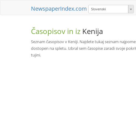
NewspaperIndex.com
Slovenski
Časopisov in iz
Kenija
Seznam časopisov v Keniji. Najdete tukaj seznam najpomemb
dostopen na spletu. Izbral sem časopise zaradi svoje pokrito
tujini.