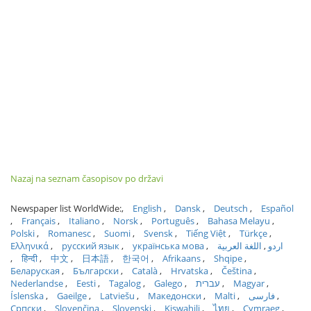
Nazaj na seznam časopisov po državi
Newspaper list WorldWide:
English
Dansk
Deutsch
Español
Français
Italiano
Norsk
Português
Bahasa Melayu
Polski
Romanesc
Suomi
Svensk
Tiếng Việt
Türkçe
Ελληνικά
русский язык
українська мова
اللغة العربية
اردو
हिन्दी
中文
日本語
한국어
Afrikaans
Shqipe
Беларуская
Български
Català
Hrvatska
Čeština
Nederlandse
Eesti
Tagalog
Galego
עברית
Magyar
Íslenska
Gaeilge
Latviešu
Македонски
Malti
فارسی
Српски
Slovenčina
Slovenski
Kiswahili
ไทย
Cymraeg