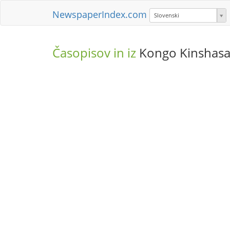
NewspaperIndex.com
Slovenski
Časopisov in iz
Kongo Kinshas