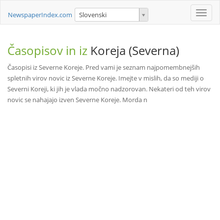
Toggle
NewspaperIndex.com
Slovenski
naviga
Časopisov in iz
Koreja (Severna)
Časopisi iz Severne Koreje. Pred vami je seznam najpomembnejših
spletnih virov novic iz Severne Koreje. Imejte v mislih, da so mediji o
Severni Koreji, ki jih je vlada močno nadzorovan. Nekateri od teh virov
novic se nahajajo izven Severne Koreje. Morda n