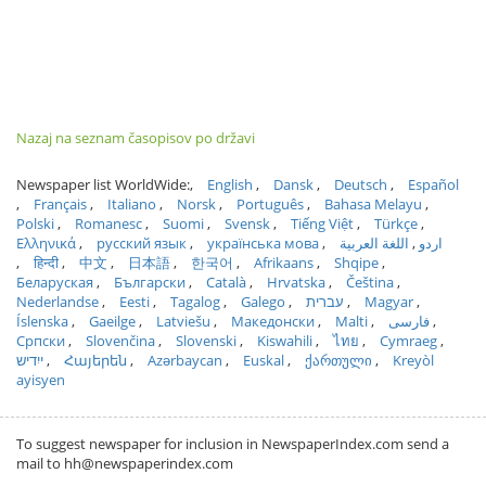
Nazaj na seznam časopisov po državi
Newspaper list WorldWide:
English
Dansk
Deutsch
Español
Français
Italiano
Norsk
Português
Bahasa Melayu
Polski
Romanesc
Suomi
Svensk
Tiếng Việt
Türkçe
Ελληνικά
русский язык
українська мова
اللغة العربية
اردو
हिन्दी
中文
日本語
한국어
Afrikaans
Shqipe
Беларуская
Български
Català
Hrvatska
Čeština
Nederlandse
Eesti
Tagalog
Galego
עברית
Magyar
Íslenska
Gaeilge
Latviešu
Македонски
Malti
فارسی
Српски
Slovenčina
Slovenski
Kiswahili
ไทย
Cymraeg
ייִדיש
Հայերեն
Azərbaycan
Euskal
ქართული
Kreyòl
ayisyen
To suggest newspaper for inclusion in NewspaperIndex.com send a
mail to hh@newspaperindex.com