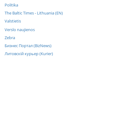
Politika
The Baltic Times - Lithuania (EN)
Valstietis
Verslo naujienos
Zebra
Бизнес Портал (BizNews)
Литовскiй курьер (Kurier)