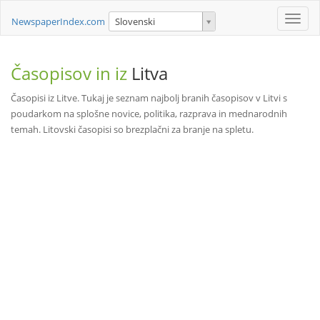
Toggle
NewspaperIndex.com
Slovenski
naviga
Časopisov in iz
Litva
Časopisi iz Litve. Tukaj je seznam najbolj branih časopisov v Litvi s
poudarkom na splošne novice, politika, razprava in mednarodnih
temah. Litovski časopisi so brezplačni za branje na spletu.