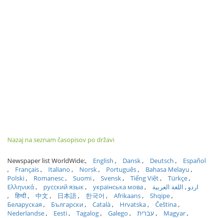
Nazaj na seznam časopisov po državi
Newspaper list WorldWide:
English
Dansk
Deutsch
Español
Français
Italiano
Norsk
Português
Bahasa Melayu
Polski
Romanesc
Suomi
Svensk
Tiếng Việt
Türkçe
Ελληνικά
русский язык
українська мова
اللغة العربية
اردو
हिन्दी
中文
日本語
한국어
Afrikaans
Shqipe
Беларуская
Български
Català
Hrvatska
Čeština
Nederlandse
Eesti
Tagalog
Galego
עברית
Magyar