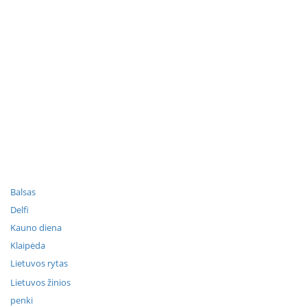
Balsas
Delfi
Kauno diena
Klaipėda
Lietuvos rytas
Lietuvos žinios
penki