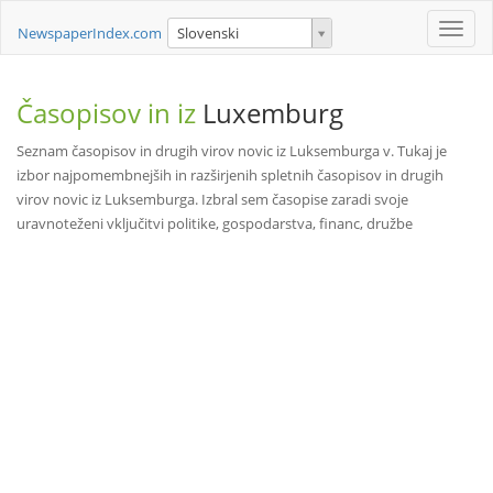
Toggle
NewspaperIndex.com
Slovenski
naviga
Časopisov in iz
Luxemburg
Seznam časopisov in drugih virov novic iz Luksemburga v. Tukaj je
izbor najpomembnejših in razširjenih spletnih časopisov in drugih
virov novic iz Luksemburga. Izbral sem časopise zaradi svoje
uravnoteženi vključitvi politike, gospodarstva, financ, družbe