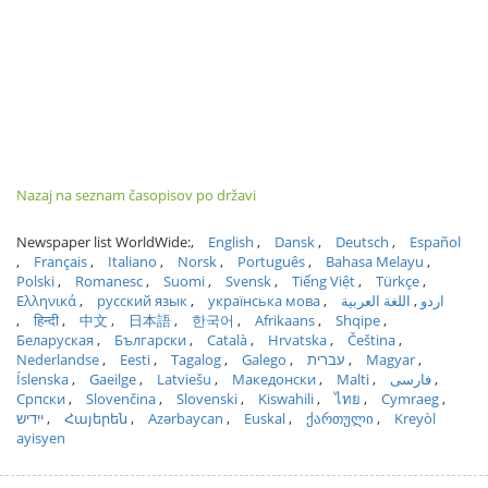
Nazaj na seznam časopisov po državi
Newspaper list WorldWide:
English
Dansk
Deutsch
Español
Français
Italiano
Norsk
Português
Bahasa Melayu
Polski
Romanesc
Suomi
Svensk
Tiếng Việt
Türkçe
Ελληνικά
русский язык
українська мова
اللغة العربية
اردو
हिन्दी
中文
日本語
한국어
Afrikaans
Shqipe
Беларуская
Български
Català
Hrvatska
Čeština
Nederlandse
Eesti
Tagalog
Galego
עברית
Magyar
Íslenska
Gaeilge
Latviešu
Македонски
Malti
فارسی
Српски
Slovenčina
Slovenski
Kiswahili
ไทย
Cymraeg
ייִדיש
Հայերեն
Azərbaycan
Euskal
ქართული
Kreyòl
ayisyen