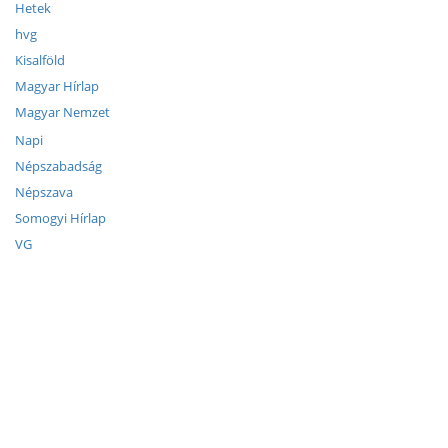
Hetek
hvg
Kisalföld
Magyar Hírlap
Magyar Nemzet
Napi
Népszabadság
Népszava
Somogyi Hírlap
VG