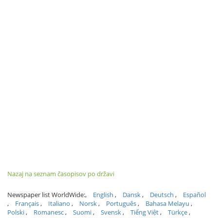
Nazaj na seznam časopisov po državi
Newspaper list WorldWide:
English
Dansk
Deutsch
Español
Français
Italiano
Norsk
Português
Bahasa Melayu
Polski
Romanesc
Suomi
Svensk
Tiếng Việt
Türkçe