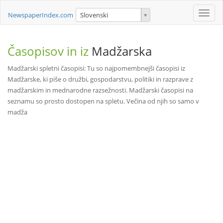
Toggle
NewspaperIndex.com
Slovenski
naviga
Časopisov in iz
Madžarska
Madžarski spletni časopisi: Tu so najpomembnejši časopisi iz
Madžarske, ki piše o družbi, gospodarstvu, politiki in razprave z
madžarskim in mednarodne razsežnosti. Madžarski časopisi na
seznamu so prosto dostopen na spletu. Večina od njih so samo v
madža