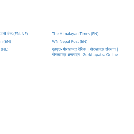
पाली पोष्ट (EN, NE)
The Himalayan Times (EN)
m (EN)
WN Nepal Post (EN)
 (NE)
गृहपृष्ठ- गोरखापत्र दैनिक | गोरखापत्र संस्थान |
गोरखापत्र अनलाइन - Gorkhapatra Online