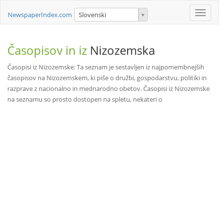
Toggle
NewspaperIndex.com
Slovenski
naviga
Časopisov in iz
Nizozemska
Časopisi iz Nizozemske: Ta seznam je sestavljen iz najpomembnejših
časopisov na Nizozemskem, ki piše o družbi, gospodarstvu, politiki in
razprave z nacionalno in mednarodno obetov. Časopisi iz Nizozemske
na seznamu so prosto dostopen na spletu, nekateri o