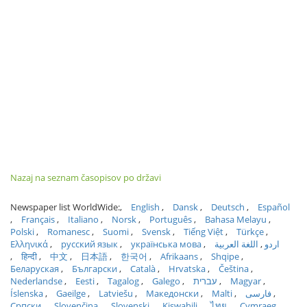
Nazaj na seznam časopisov po državi
Newspaper list WorldWide:
English
Dansk
Deutsch
Español
Français
Italiano
Norsk
Português
Bahasa Melayu
Polski
Romanesc
Suomi
Svensk
Tiếng Việt
Türkçe
Ελληνικά
русский язык
українська мова
اللغة العربية
اردو
हिन्दी
中文
日本語
한국어
Afrikaans
Shqipe
Беларуская
Български
Català
Hrvatska
Čeština
Nederlandse
Eesti
Tagalog
Galego
עברית
Magyar
Íslenska
Gaeilge
Latviešu
Македонски
Malti
فارسی
Српски
Slovenčina
Slovenski
Kiswahili
ไทย
Cymraeg