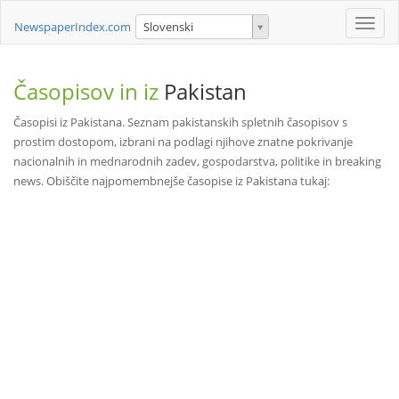
Toggle
NewspaperIndex.com
Slovenski
naviga
Časopisov in iz
Pakistan
Časopisi iz Pakistana. Seznam pakistanskih spletnih časopisov s
prostim dostopom, izbrani na podlagi njihove znatne pokrivanje
nacionalnih in mednarodnih zadev, gospodarstva, politike in breaking
news. Obiščite najpomembnejše časopise iz Pakistana tukaj: