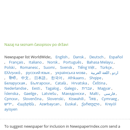
Nazaj na seznam časopisov po državi
Newspaper list WorldWide:
English
Dansk
Deutsch
Español
Français
Italiano
Norsk
Português
Bahasa Melayu
Polski
Romanesc
Suomi
Svensk
Tiếng Việt
Türkçe
Ελληνικά
русский язык
українська мова
اللغة العربية
اردو
हिन्दी
中文
日本語
한국어
Afrikaans
Shqipe
Беларуская
Български
Català
Hrvatska
Čeština
Nederlandse
Eesti
Tagalog
Galego
עברית
Magyar
Íslenska
Gaeilge
Latviešu
Македонски
Malti
فارسی
Српски
Slovenčina
Slovenski
Kiswahili
ไทย
Cymraeg
ייִדיש
Հայերեն
Azərbaycan
Euskal
ქართული
Kreyòl
ayisyen
To suggest newspaper for inclusion in NewspaperIndex.com send a