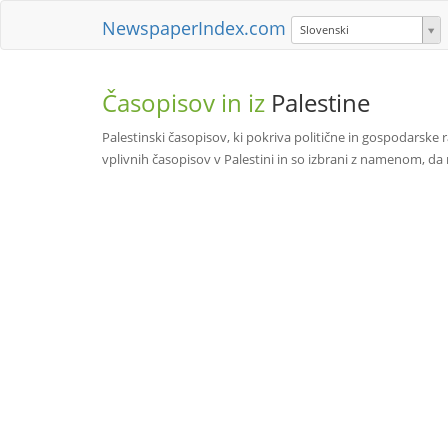
NewspaperIndex.com
Slovenski
Časopisov in iz
Palestine
Palestinski časopisov, ki pokriva politične in gospodarske raz
vplivnih časopisov v Palestini in so izbrani z namenom, da n