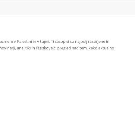
mere v Palestini in v tujini. Ti časopisi so najbolj razširjene in
ovinarji, analitiki in raziskovalci pregled nad tem, kako aktualno