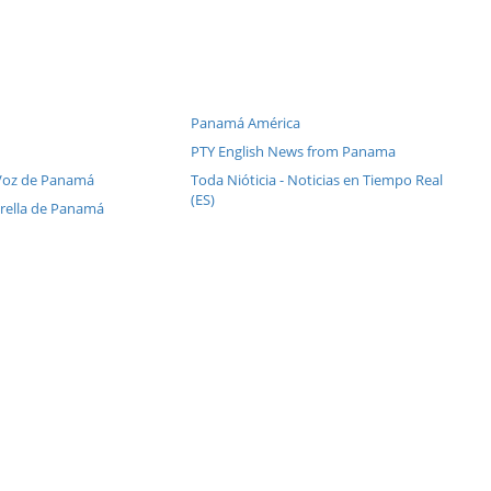
Panamá América
PTY English News from Panama
 Voz de Panamá
Toda Nióticia - Noticias en Tiempo Real
(ES)
trella de Panamá