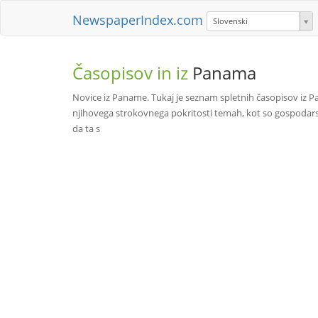
NewspaperIndex.com
Slovenski
Časopisov in iz
Panama
Novice iz Paname. Tukaj je seznam spletnih časopisov iz Pa
njihovega strokovnega pokritosti temah, kot so gospodarstv
da ta s