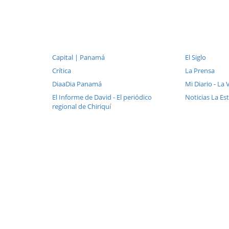
Capital | Panamá
El Siglo
Crítica
La Prensa
DiaaDia Panamá
Mi Diario - La
El Informe de David - El periódico
Noticias La Es
regional de Chiriquí