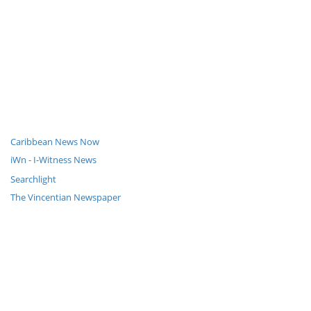
Caribbean News Now
iWn - I-Witness News
Searchlight
The Vincentian Newspaper