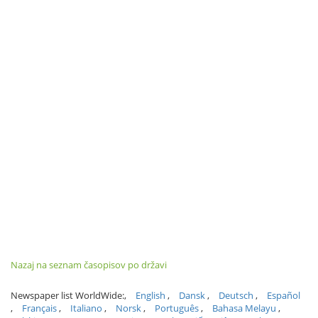
Nazaj na seznam časopisov po državi
Newspaper list WorldWide:
English
Dansk
Deutsch
Español
Français
Italiano
Norsk
Português
Bahasa Melayu