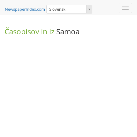
Toggle
NewspaperIndex.com
Slovenski
naviga
Časopisov in iz
Samoa