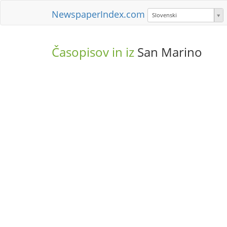
NewspaperIndex.com
Slovenski
Časopisov in iz
San Marino